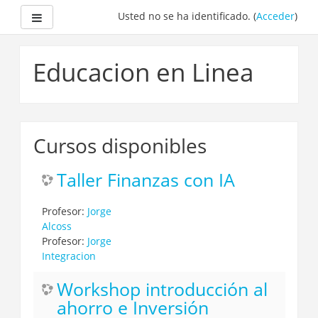
Panel lateral
Usted no se ha identificado. (
Acceder
)
Salta
al
Educacion en Linea
contenido
principal
Cursos disponibles
Taller Finanzas con IA
Profesor:
Jorge
Alcoss
Profesor:
Jorge
Integracion
Workshop introducción al
ahorro e Inversión